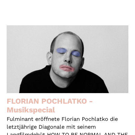
FLORIAN POCHLATKO -
Musikspecial
Fulminant eröffnete Florian Pochlatko die
letztjährige Diagonale mit seinem
Langfilmdebüt HOW TO BE NORMAL AND THE