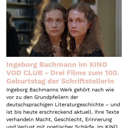
Ingeborg Bachmann im KINO
VOD CLUB - Drei Filme zum 100.
Geburtstag der Schriftstellerin
Ingeborg Bachmanns Werk gehört nach wie
vor zu den Grundpfeilern der
deutschsprachigen Literaturgeschichte – und
ist bis heute erschreckend aktuell. Ihre Texte
verhandeln Macht, Geschlecht, Erinnerung
und Verlust mit poetischer Schärfe. Im KINO