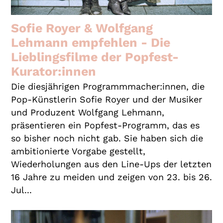
Gutscheine
& Filmpässe
Sofie Royer & Wolfgang
Lehmann empfehlen - Die
Account
Lieblingsfilme der Popfest-
Suche
Kurator:innen
Die diesjährigen Programmmacher:innen, die
Pop-Künstlerin Sofie Royer und der Musiker
und Produzent Wolfgang Lehmann,
präsentieren ein Popfest-Programm, das es
so bisher noch nicht gab. Sie haben sich die
ambitionierte Vorgabe gestellt,
Wiederholungen aus den Line-Ups der letzten
16 Jahre zu meiden und zeigen von 23. bis 26.
Jul...