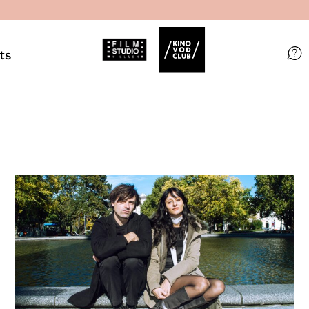
ts
Filme
Magazin
Kuratierungen
Events
So geht’s
Filmpakete