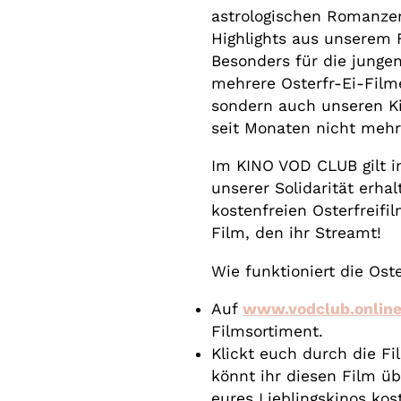
astrologischen Romanze
Highlights aus unserem F
Besonders für die junge
mehrere Osterfr-Ei-Filme
sondern auch unseren K
seit Monaten nicht mehr
Im KINO VOD CLUB gilt
unserer Solidarität erha
kostenfreien Osterfreifil
Film, den ihr Streamt!
Wie funktioniert die Ost
Auf
www.vodclub.online
Filmsortiment.
Klickt euch durch die Fil
könnt ihr diesen Film 
eures Lieblingskinos kos