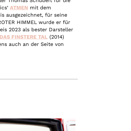
ler Thomas Schubert für die
ics‘
ATMEN
mit dem
is ausgezeichnet, für seine
 ROTER HIMMEL wurde er für
is 2023 als bester Darsteller
DAS FINSTERE TAL
(2014)
ens auch an der Seite von