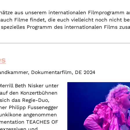
chätze aus unserem internationalen Filmprogramm an
uch Filme findet, die euch vielleicht noch nicht 
 spezielles Programm des internationalen Films zus
es
 Landkammer
, Dokumentarfilm, DE 2024
Merrill Beth Nisker unter
auf den Konzertbühnen
 sich das Regie-Duo,
er Philipp Fussenegger
Punkikone angenommen
kumentation TEACHES OF
exzessiven und