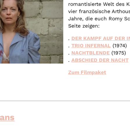
romantisierte Welt des K
vier französische Arthou
Jahre, die euch Romy Sc
Seite zeigen:
.
DER KAMPF AUF DER I
.
TRIO INFERNAL
(1974)
.
NACHTBLENDE
(1975)
.
ABSCHIED DER NACHT
Zum Filmpaket
Fans