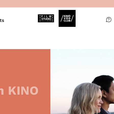
ts
Filme
Magazin
Kuratierungen
Events
im KINO
So geht’s
Filmpakete