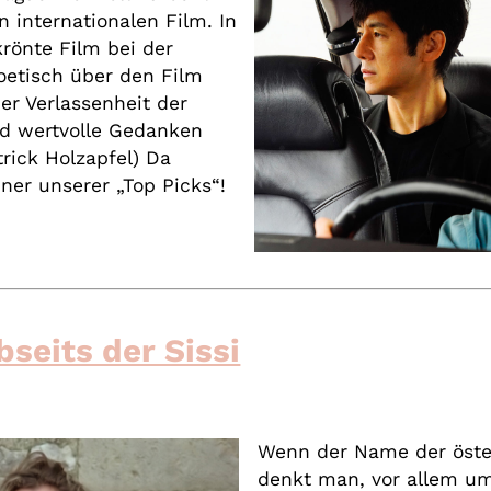
 internationalen Film. In
krönte Film bei der
oetisch über den Film
er Verlassenheit der
d wertvolle Gedanken
trick Holzapfel) Da
ner unserer „Top Picks“!
seits der Sissi
Wenn der Name der öster
denkt man, vor allem um