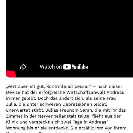
„Vertrauen ist gut, Kontrolle ist besser“ – nach dieser
Devise hat der erfolgreiche Wirtschaftsanwalt Andreas
immer gelebt. Doch das ändert sich, als seine Frau
Julia, die unter schweren Depressionen leidet,
unerwartet stirbt. Julias Freundin Sarah, die mit ihr das
Zimmer in der Nervenheilanstalt teilte, flieht aus der
Klinik und versteckt sich zwei Tage in Andreas`
Wohnung bis er sie entdeckt. Sie erzählt ihm von ihrem