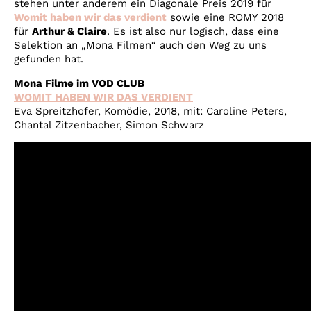
stehen unter anderem ein Diagonale Preis 2019 für
Womit haben wir das verdient
sowie eine ROMY 2018
für
Arthur & Claire
. Es ist also nur logisch, dass eine
Selektion an „Mona Filmen“ auch den Weg zu uns
gefunden hat.
Mona Filme im VOD CLUB
WOMIT HABEN WIR DAS VERDIENT
Eva Spreitzhofer, Komödie, 2018, mit: Caroline Peters,
Chantal Zitzenbacher, Simon Schwarz