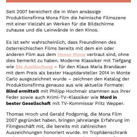
Account
Seit 2007 bereichert die in Wien ansässige
Suche
Produktionsfirma Mona Film die heimische Filmszene
mit einer Vielzahl an Werken für die Bildschirme
zuhause und die Leinwände in den Kinos.
Es ist sehr wahrscheinlich, dass FreundInnen des
österreichischen Films bereits mit dem ein oder
anderen Film aus dem
Hause Mona
vertraut sind, ohne
dies bemerkt zu haben. Moderne Klassiker mit Tiefgang
wie
Die Auslöschung
– für den Klaus Maria Brandauer
mit dem Preis als bester Hauptdarsteller 2014 in Monte
Carlo ausgezeichnet wurde – zeichnen den Katalog der
Produktionsfirma genauso aus wie aktuelle Formate:
Blind ermittelt
mit Philipp Hochmair stammen aus ihrer
Feder sowie auch Krimi-TV-Klassiker wie
Mord in
bester Gesellschaft
mit TV-Kommissar Fritz Wepper.
Thomas Hroch und Gerald Podgornig, die Mona Film
2007 gegründet haben, bringen jahrelange Erfahrung im
Filmgeschäft mit, die bereits mit zahlreichen
Auszeichnungen honoriert wurde. Im Trophäenschrank