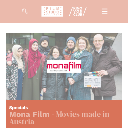
Filme
Magazin
Kuratierungen
Events
So geht’s
Filmpakete
Specials
- Movies made in
Gutscheine
Mona Film
& Filmpässe
Austria