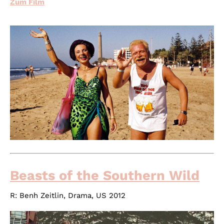
Zum Film
Beasts of the Southern Wild
R:
Benh Zeitlin
, Drama, US 2012