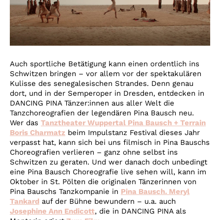
Auch sportliche Betätigung kann einen ordentlich ins
Schwitzen bringen – vor allem vor der spektakulären
Kulisse des senegalesischen Strandes. Denn genau
dort, und in der Semperoper in Dresden, entdecken in
DANCING PINA Tänzer:innen aus aller Welt die
Tanzchoreografien der legendären Pina Bausch neu.
Wer das
Tanztheater Wuppertal Pina Bausch + Terrain
Boris Charmatz
beim Impulstanz Festival dieses Jahr
verpasst hat, kann sich bei uns filmisch in Pina Bauschs
Choreografien verlieren – ganz ohne selbst ins
Schwitzen zu geraten. Und wer danach doch unbedingt
eine Pina Bausch Choreografie live sehen will, kann im
Oktober in St. Pölten die originalen Tänzerinnen von
Pina Bauschs Tanzkompanie in
Pina Bausch. Meryl
Tankard
auf der Bühne bewundern – u.a. auch
Josephine Ann Endicott
, die in DANCING PINA als