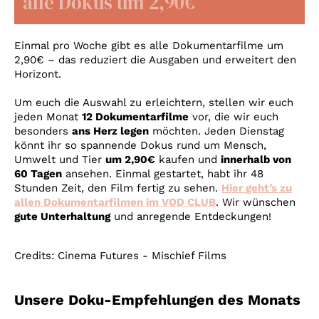
alle Dokus um 2,90€
Account
Suche
Einmal pro Woche gibt es alle Dokumentarfilme um
2,90€ – das reduziert die Ausgaben und erweitert den
Horizont.
Um euch die Auswahl zu erleichtern, stellen wir euch
jeden Monat
12 Dokumentarfilme
vor, die wir euch
besonders
ans Herz legen
möchten. Jeden Dienstag
könnt ihr so spannende Dokus rund um Mensch,
Umwelt und Tier
um 2,90€
kaufen und
innerhalb von
60 Tagen
ansehen. Einmal gestartet, habt ihr 48
Stunden Zeit, den Film fertig zu sehen.
Hier
geht’s zu
allen Dokumentarfilmen im VOD CLUB
. Wir wünschen
gute Unterhaltung
und anregende Entdeckungen!
Credits: Cinema Futures - Mischief Films
Unsere Doku-Empfehlungen des Monats