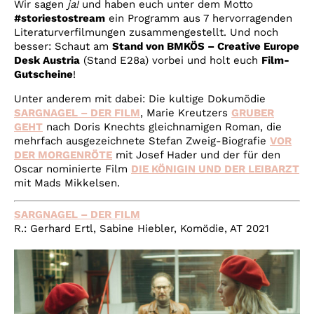
Wir sagen
ja!
und haben euch unter dem Motto
#storiestostream
ein Programm aus 7 hervorragenden
Literaturverfilmungen zusammengestellt. Und noch
besser: Schaut am
Stand von BMKÖS – Creative Europe
Desk Austria
(Stand E28a) vorbei und holt euch
Film-
Gutscheine
!
Unter anderem mit dabei: Die kultige Dokumödie
SARGNAGEL – DER FILM
, Marie Kreutzers
GRUBER
GEHT
nach Doris Knechts gleichnamigen Roman, die
mehrfach ausgezeichnete Stefan Zweig-Biografie
VOR
DER MORGENRÖTE
mit Josef Hader und der für den
Oscar nominierte Film
DIE KÖNIGIN UND DER LEIBARZT
mit Mads Mikkelsen.
SARGNAGEL – DER FILM
R.: Gerhard Ertl, Sabine Hiebler, Komödie, AT 2021