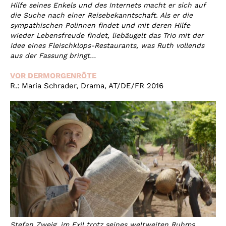
Hilfe seines Enkels und des Internets macht er sich auf
die Suche nach einer Reisebekanntschaft. Als er die
sympathischen Polinnen findet und mit deren Hilfe
wieder Lebensfreude findet, liebäugelt das Trio mit der
Idee eines Fleischklops-Restaurants, was Ruth vollends
aus der Fassung bringt…
VOR DERMORGENRÖTE
R.: Maria Schrader, Drama, AT/DE/FR 2016
Stefan Zweig, im Exil trotz seines weltweiten Ruhms,