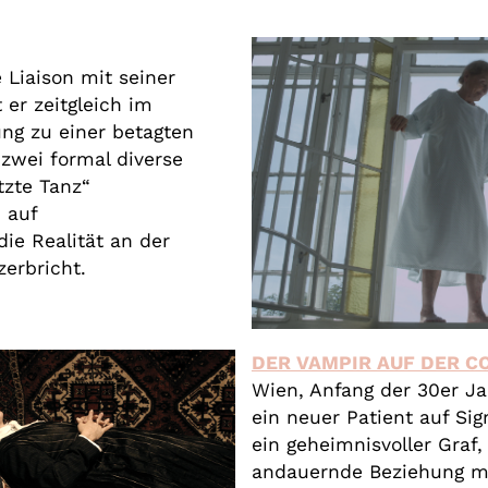
 Liaison mit seiner
 er zeitgleich im
ung zu einer betagten
 zwei formal diverse
tzte Tanz“
 auf
ie Realität an der
zerbricht.
DER VAMPIR AUF DER C
Wien, Anfang der 30er Ja
ein neuer Patient auf S
ein geheimnisvoller Graf,
andauernde Beziehung mi