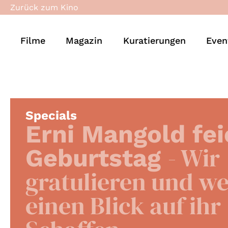
Zurück zum Kino
Filme
Magazin
Kuratierungen
Even
Specials
Erni Mangold fei
- Wir
Geburtstag
gratulieren und w
einen Blick auf ihr