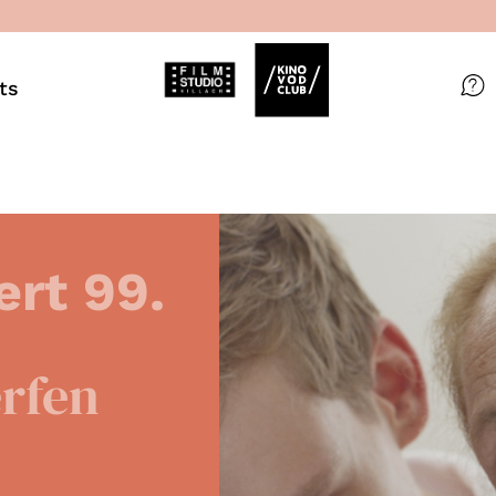
ts
Filme
Magazin
Kuratierungen
ert 99.
Events
erfen
So geht’s
Filmpakete