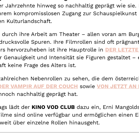
r Jahrzehnte hinweg so nachhaltig geprägt wie sie.
 ihrem kompromisslosen Zugang zur Schauspielkunst 
en Kulturlandschaft.
 durch ihre Arbeit am Theater – allen voran am Bur
ndrucksvolle Spuren. Ihre Filmrollen sind oft präg
rs hervorzuheben ist ihre Hauptrolle in
DER LETZTE
r Genauigkeit und Intensität sie Figuren gestaltet – 
ft keine Frage des Alters ist.
ahlreichen Nebenrollen zu sehen, die dem österreic
DER
VAMPIR AUF DER COUCH
sowie
VON JETZT AN
ennoch nachhaltig geprägt hat.
ags lädt der
KINO VOD CLUB
dazu ein, Erni Mangolds
lme sind online verfügbar und ermöglichen einen Ei
weit über einzelne Rollen hinausgeht.