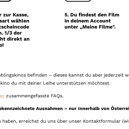
Gutscheine
& Filmpässe
r zur Kasse,
5. Du findest den Film
sart wählen
in deinem Account
Account
tscheincode
unter „Meine Filme".
. 1/3 der
Suche
ht direkt an
o!
ieblingskinos befinden – dieses kannst du aber jederzeit
kino du mit deiner Leihe unterstützen möchtest.
ier
zusammengefasste FAQs.
gekennzeichnete Ausnahmen – nur innerhalb von Österrei
 haben, erreichst du uns über unser Kontaktformular (wi