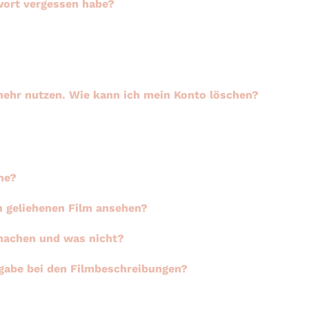
wort vergessen habe?
ehr nutzen. Wie kann ich mein Konto löschen?
he?
en geliehenen Film ansehen?
 machen und was nicht?
gabe bei den Filmbeschreibungen?