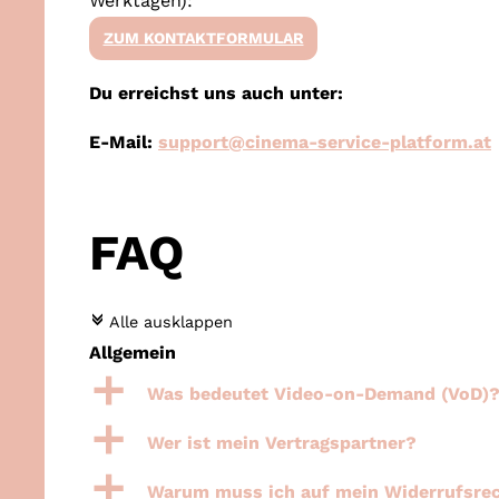
Werktagen):
ZUM KONTAKTFORMULAR
Du erreichst uns auch unter:
E-Mail:
support@cinema-service-platform.at
FAQ
c
Alle ausklappen
Allgemein
a
Was bedeutet Video-on-Demand (VoD)
a
Wer ist mein Vertragspartner?
a
Warum muss ich auf mein Widerrufsrec