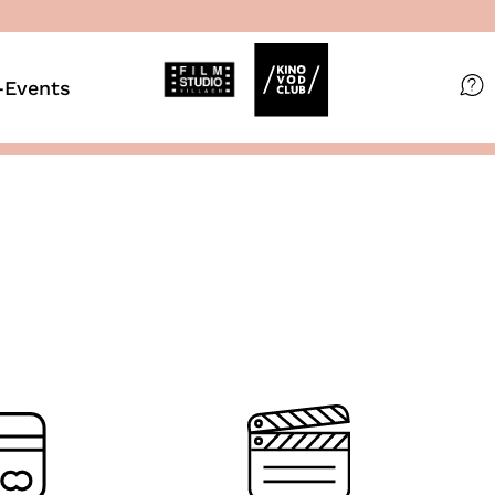
Events
Filme
Magazin
Kuratierungen
VOD-Events
So geht’s
Filmpakete