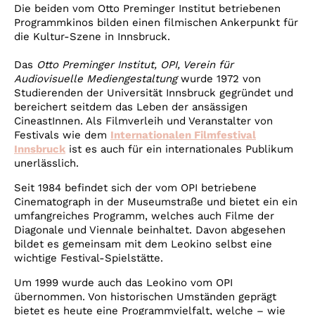
Account
Die beiden vom Otto Preminger Institut betriebenen
Programmkinos bilden einen filmischen Ankerpunkt für
Suche
die Kultur-Szene in Innsbruck.
Das
Otto Preminger Institut,
OPI, Verein für
Audiovisuelle Mediengestaltung
wurde 1972 von
Studierenden der Universität Innsbruck gegründet und
bereichert seitdem das Leben der ansässigen
CineastInnen. Als Filmverleih und Veranstalter von
Festivals wie dem
Internationalen Filmfestival
Innsbruck
ist es auch für ein internationales Publikum
unerlässlich.
Seit 1984 befindet sich der vom OPI betriebene
Cinematograph in der Museumstraße und bietet ein ein
umfangreiches Programm, welches auch Filme der
Diagonale und Viennale beinhaltet. Davon abgesehen
bildet es gemeinsam mit dem Leokino selbst eine
wichtige Festival-Spielstätte.
Um 1999 wurde auch das Leokino vom OPI
übernommen. Von historischen Umständen geprägt
bietet es heute eine Programmvielfalt, welche – wie