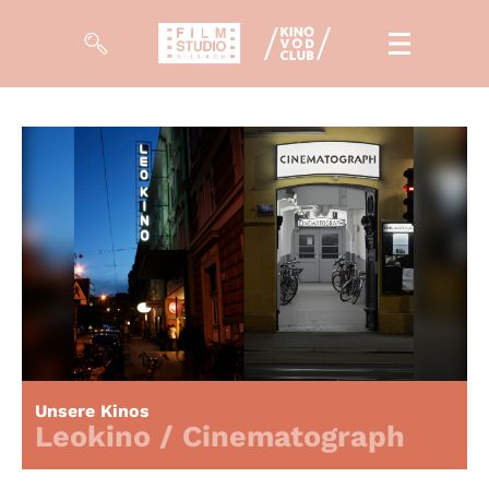
Filme
Magazin
Kuratierungen
Events
So geht’s
Filmpakete
Unsere Kinos
Gutscheine
Leokino / Cinematograph
& Filmpässe