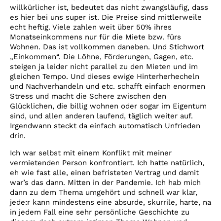
willkürlicher ist, bedeutet das nicht zwangsläufig, dass
es hier bei uns super ist. Die Preise sind mittlerweile
echt heftig. Viele zahlen weit über 50% ihres
Monatseinkommens nur für die Miete bzw. fürs
Wohnen. Das ist vollkommen daneben. Und Stichwort
„Einkommen“. Die Löhne, Förderungen, Gagen, etc.
steigen ja leider nicht parallel zu den Mieten und im
gleichen Tempo. Und dieses ewige Hinterherhecheln
und Nachverhandeln und etc. schafft einfach enormen
Stress und macht die Schere zwischen den
Glücklichen, die billig wohnen oder sogar im Eigentum
sind, und allen anderen laufend, täglich weiter auf.
Irgendwann steckt da einfach automatisch Unfrieden
drin.
Ich war selbst mit einem Konflikt mit meiner
vermietenden Person konfrontiert. Ich hatte natürlich,
eh wie fast alle, einen befristeten Vertrag und damit
war’s das dann. Mitten in der Pandemie. Ich hab mich
dann zu dem Thema umgehört und schnell war klar,
jede:r kann mindestens eine absurde, skurrile, harte, na
in jedem Fall eine sehr persönliche Geschichte zu