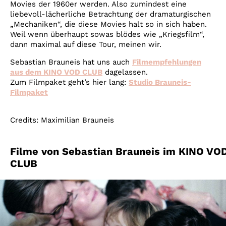
Movies der 1960er werden. Also zumindest eine
liebevoll-lächerliche Betrachtung der dramaturgischen
„Mechaniken“, die diese Movies halt so in sich haben.
Weil wenn überhaupt sowas blödes wie „Kriegsfilm“,
dann maximal auf diese Tour, meinen wir.
Sebastian Brauneis hat uns auch
Filmempfehlungen
aus dem KINO VOD CLUB
dagelassen.
Zum Filmpaket geht’s hier lang:
Studio Brauneis-
Filmpaket
Credits: Maximilian Brauneis
Filme von Sebastian Brauneis im KINO VO
CLUB