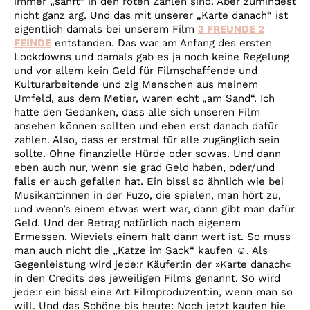
immer „sanft“ in den roten Zahlen sind. Aber zumindest
nicht ganz arg. Und das mit unserer „Karte danach“ ist
eigentlich damals bei unserem Film
3 FREUNDE 2
FEINDE
entstanden. Das war am Anfang des ersten
Lockdowns und damals gab es ja noch keine Regelung
und vor allem kein Geld für Filmschaffende und
Kulturarbeitende und zig Menschen aus meinem
Umfeld, aus dem Metier, waren echt „am Sand“. Ich
hatte den Gedanken, dass alle sich unseren Film
ansehen können sollten und eben erst danach dafür
zahlen. Also, dass er erstmal für alle zugänglich sein
sollte. Ohne finanzielle Hürde oder sowas. Und dann
eben auch nur, wenn sie grad Geld haben, oder/und
falls er auch gefallen hat. Ein bissl so ähnlich wie bei
Musikant:innen in der Fuzo, die spielen, man hört zu,
und wenn’s einem etwas wert war, dann gibt man dafür
Geld. Und der Betrag natürlich nach eigenem
Ermessen. Wieviels einem halt dann wert ist. So muss
man auch nicht die „Katze im Sack“ kaufen ☺. Als
Gegenleistung wird jede:r Käufer:in der »Karte danach«
in den Credits des jeweiligen Films genannt. So wird
jede:r ein bissl eine Art Filmproduzent:in, wenn man so
will. Und das Schöne bis heute: Noch jetzt kaufen hie