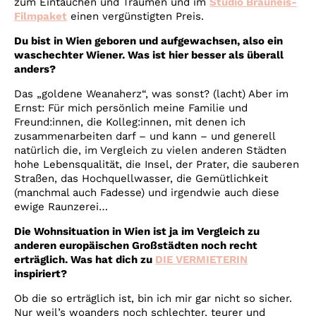
zum Eintauchen und Träumen und im
Studio Brauneis-
Filmpaket
einen vergünstigten Preis.
Du bist in Wien geboren und aufgewachsen, also ein
waschechter Wiener. Was ist hier besser als überall
anders?
Das „goldene Weanaherz“, was sonst? (lacht) Aber im
Ernst: Für mich persönlich meine Familie und
Freund:innen, die Kolleg:innen, mit denen ich
zusammenarbeiten darf – und kann – und generell
natürlich die, im Vergleich zu vielen anderen Städten
hohe Lebensqualität, die Insel, der Prater, die sauberen
Straßen, das Hochquellwasser, die Gemütlichkeit
(manchmal auch Fadesse) und irgendwie auch diese
ewige Raunzerei…
Die Wohnsituation in Wien ist ja im Vergleich zu
anderen europäischen Großstädten noch recht
erträglich. Was hat dich zu
DIE VERMIETERIN
inspiriert?
Ob die so erträglich ist, bin ich mir gar nicht so sicher.
Nur weil’s woanders noch schlechter, teurer und