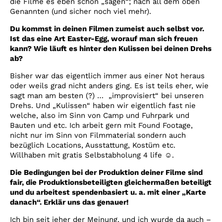
die Filme es eben schon „sagen“; nach all dem oben
Genannten (und sicher noch viel mehr).
Du kommst in deinen Filmen zumeist auch selbst vor.
Ist das eine Art Easter-Egg, worauf man sich freuen
kann? Wie läuft es hinter den Kulissen bei deinen Drehs
ab?
Bisher war das eigentlich immer aus einer Not heraus
oder weils grad nicht anders ging. Es ist teils eher, wie
sagt man am besten (?) … „improvisiert“ bei unseren
Drehs. Und „Kulissen“ haben wir eigentlich fast nie
welche, also im Sinn von Camp und Fuhrpark und
Bauten und etc. Ich arbeit gern mit Found Footage,
nicht nur im Sinn von Filmmaterial sondern auch
bezüglich Locations, Ausstattung, Kostüm etc.
Willhaben mit gratis Selbstabholung 4 life ☺.
Die Bedingungen bei der Produktion deiner Filme sind
fair, die Produktionsbeteiligten gleichermaßen beteiligt
und du arbeitest spendenbasiert u. a. mit einer „Karte
danach“. Erklär uns das genauer!
Ich bin seit jeher der Meinung, und ich wurde da auch –