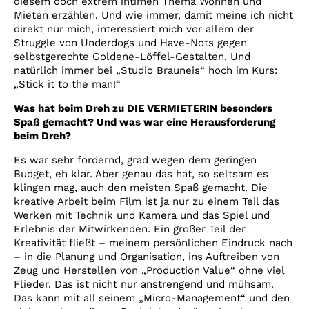
diesem doch extrem intimen Thema Wohnen und
Mieten erzählen. Und wie immer, damit meine ich nicht
direkt nur mich, interessiert mich vor allem der
Struggle von Underdogs und Have-Nots gegen
selbstgerechte Goldene-Löffel-Gestalten. Und
natürlich immer bei „Studio Brauneis“ hoch im Kurs:
„Stick it to the man!“
Was hat beim Dreh zu DIE VERMIETERIN besonders
Spaß gemacht? Und was war eine Herausforderung
beim Dreh?
Es war sehr fordernd, grad wegen dem geringen
Budget, eh klar. Aber genau das hat, so seltsam es
klingen mag, auch den meisten Spaß gemacht. Die
kreative Arbeit beim Film ist ja nur zu einem Teil das
Werken mit Technik und Kamera und das Spiel und
Erlebnis der Mitwirkenden. Ein großer Teil der
Kreativität fließt – meinem persönlichen Eindruck nach
– in die Planung und Organisation, ins Auftreiben von
Zeug und Herstellen von „Production Value“ ohne viel
Flieder. Das ist nicht nur anstrengend und mühsam.
Das kann mit all seinem „Micro-Management“ und den