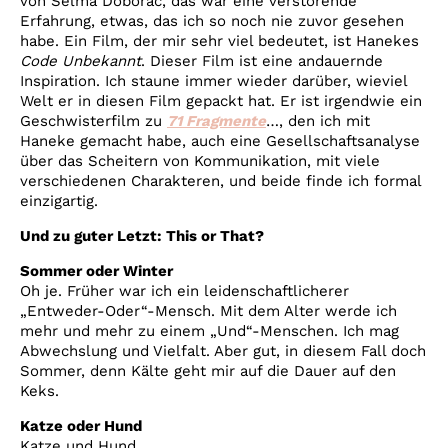
von Selma Doborac, das war eine verstörende
Erfahrung, etwas, das ich so noch nie zuvor gesehen
habe. Ein Film, der mir sehr viel bedeutet, ist Hanekes
Code Unbekannt
. Dieser Film ist eine andauernde
Inspiration. Ich staune immer wieder darüber, wieviel
Welt er in diesen Film gepackt hat. Er ist irgendwie ein
Geschwisterfilm zu
71 Fragmente
…, den ich mit
Haneke gemacht habe, auch eine Gesellschaftsanalyse
über das Scheitern von Kommunikation, mit viele
verschiedenen Charakteren, und beide finde ich formal
einzigartig.
Und zu guter Letzt: This or That?
Sommer oder Winter
Oh je. Früher war ich ein leidenschaftlicherer
„Entweder-Oder“-Mensch. Mit dem Alter werde ich
mehr und mehr zu einem „Und“-Menschen. Ich mag
Abwechslung und Vielfalt. Aber gut, in diesem Fall doch
Sommer, denn Kälte geht mir auf die Dauer auf den
Keks.
Katze oder Hund
Katze und Hund.