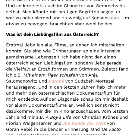
Und andererseits auch im Charakter von Semmelweis
selbst. Man könnte mit heutigen Begriffen sagen, er
war zu polarisierend und zu wenig auf Konsens aus. Um
etwas zu bewegen, braucht es aber wohl beides.
Was ist dein Lieblingsfilm aus Österreich?
Erstmal liebe ich alle Filme, an denen ich mitarbeiten
konnte. Sie sind wie Erinnerungen an eine intensive
gemeinsame Lebenszeit. Ich habe nicht den einen
österreichischen Lieblingsfilm, sondern liebe gerade
die Vielfalt an Erzählformen und Stimmen. Zuletzt fand
ich z.B.
Mit einem Tiger schlafen
von Anja
Salomonowitz und
Europa
von Sudabeh Mortezai
herausragend. Und in den letzten Jahren hab ich mehr
und mehr den österreichischen Dokumentarfilm für
mich entdeckt. Auf der Diagonale schau ich mir deshalb
vor allem Dokumentarfilme an, weil ich sonst nicht
dazukomme, mir die im Kino anzuschauen. Vom letzten
Jahr sind mir z.B.
A Boy’s Life
von Christian Krönes und
Florian Weigensamer und
Am Rande der Welt
von
Goran Rebić in bleibender Erinnerung. Und
De Facto