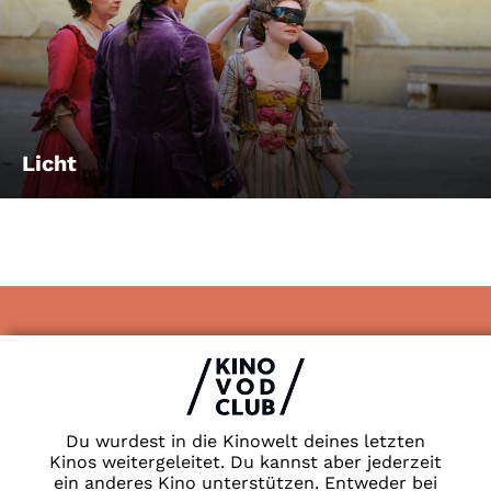
Licht
Impressum & Datenschutz
AGB
Kontakt
FAQ
Du wurdest in die Kinowelt deines letzten
Newsletter
Kinos weitergeleitet. Du kannst aber jederzeit
ein anderes Kino unterstützen. Entweder bei
Partner