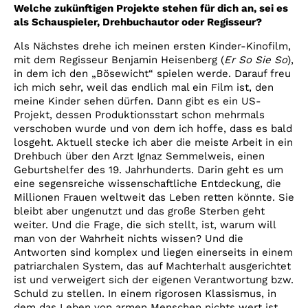
Welche zukünftigen Projekte stehen für dich an, sei es
als Schauspieler, Drehbuchautor oder Regisseur?
Als Nächstes drehe ich meinen ersten Kinder-Kinofilm,
mit dem Regisseur Benjamin Heisenberg (
Er So Sie So
),
in dem ich den „Bösewicht“ spielen werde. Darauf freu
ich mich sehr, weil das endlich mal ein Film ist, den
meine Kinder sehen dürfen. Dann gibt es ein US-
Projekt, dessen Produktionsstart schon mehrmals
verschoben wurde und von dem ich hoffe, dass es bald
losgeht. Aktuell stecke ich aber die meiste Arbeit in ein
Drehbuch über den Arzt Ignaz Semmelweis, einen
Geburtshelfer des 19. Jahrhunderts. Darin geht es um
eine segensreiche wissenschaftliche Entdeckung, die
Millionen Frauen weltweit das Leben retten könnte. Sie
bleibt aber ungenutzt und das große Sterben geht
weiter. Und die Frage, die sich stellt, ist, warum will
man von der Wahrheit nichts wissen? Und die
Antworten sind komplex und liegen einerseits in einem
patriarchalen System, das auf Machterhalt ausgerichtet
ist und verweigert sich der eigenen Verantwortung bzw.
Schuld zu stellen. In einem rigorosen Klassismus, in
dem das Leben von armen Menschen nichts wert ist.