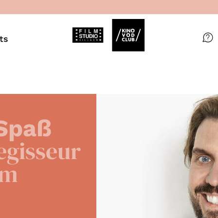
ts
Filme
Magazin
Kuratierungen
Spaß
Events
egisseur
im
So geht’s
Filmpakete