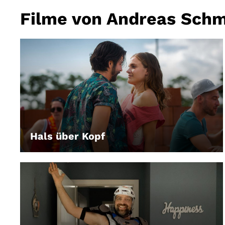
Filme von Andreas Sch
Hals über Kopf
LEIHEN