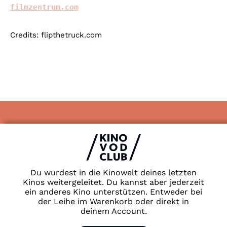
filmzentrum.com
Credits: flipthetruck.com
Impressum & Datenschutz
AGB
Kontakt
FAQ
Du wurdest in die Kinowelt deines letzten
Newsletter
Kinos weitergeleitet. Du kannst aber jederzeit
ein anderes Kino unterstützen. Entweder bei
Partner
der Leihe im Warenkorb oder direkt in
deinem Account.