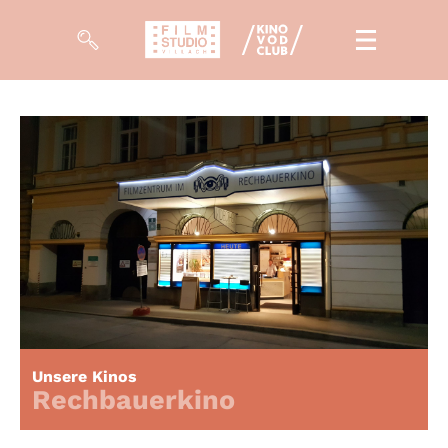
Filme
Magazin
Kuratierungen
Events
So geht’s
Filmpakete
Unsere Kinos
Gutscheine
Rechbauerkino
& Filmpässe