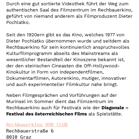
Account
Durch eine gut sortierte Videothek führt der Weg zum
authentischen Saal des Filmzentrum im Rechbauerkino,
Suche
geführt von niemand anderem als Filmproduzent Dieter
Pochlatko.
Seit den 1920ern gibt es das Kino, welches 1977 von
Dieter Pochlatko übernommen wurde und seitdem als
Rechbauerkino für sein kontinuierlich anspruchsvolles
Kulturfilmprogramm abseits des Mainstreams als
wesentlicher Bestandteil der Kinoszene bekannt ist,
der den steirischen Cineasten die Off-Hollywood-
Kinokultur in Form von Independentfilmen,
Dokumentarfilmen, Autorenkino, mutiger, innovativer
und auch experimenteller Filmkultur nahe bringt.
Neben Filmgesprächen und Vorführungen auf der
Murinsel im Sommer dient das Filmzentrum im
Rechbauerkino auch für Festivals wie der
Diagonale –
Festival des österreichischen Films
als Spielstätte.
Rechbauerkino VOD CLUB
Rechbauerstraße 6
